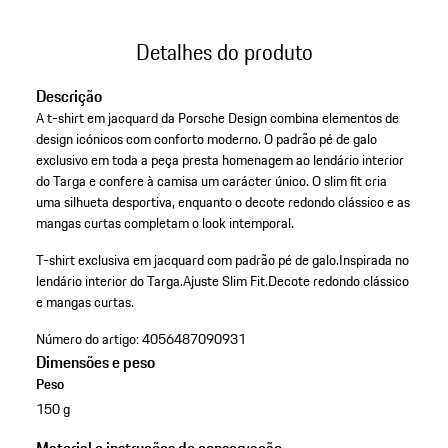
Detalhes do produto
Descrição
A t-shirt em jacquard da Porsche Design combina elementos de
design icónicos com conforto moderno. O padrão pé de galo
exclusivo em toda a peça presta homenagem ao lendário interior
do Targa e confere à camisa um carácter único. O slim fit cria
uma silhueta desportiva, enquanto o decote redondo clássico e as
mangas curtas completam o look intemporal.
T-shirt exclusiva em jacquard com padrão pé de galo.
Inspirada no
lendário interior do Targa.
Ajuste Slim Fit.
Decote redondo clássico
e mangas curtas.
Número do artigo:
4056487090931
Dimensões e peso
Peso
150 g