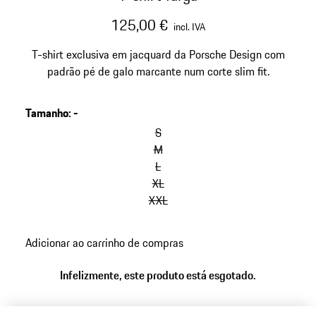
125,00 €
incl. IVA
T-shirt exclusiva em jacquard da Porsche Design com
padrão pé de galo marcante num corte slim fit.
Tamanho
:
-
S
M
L
XL
XXL
Adicionar ao carrinho de compras
Infelizmente, este produto está esgotado.