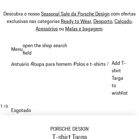
Descubra o nosso
Seasonal Sale da Porsche Design
com ofertas
exclusivas nas categorias
Ready to Wear
,
Desporto
,
Calçado
,
Acessórios
ou
Malas e bagagem
.
Saltar
open the shop search
Menu
conteúdo
field
My sh
principal
Add T-
Vestuário
Roupa para homem
Polos e t-shirts
/
/
/
shirt
Targa
to
wishlist
1
/
6
Esgotado
PORSCHE DESIGN
T-shirt Targa