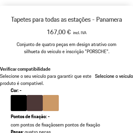
Tapetes para todas as estações - Panamera
167,00 €
incl. IVA
Conjunto de quatro peças em design atrativo com
silhueta do veículo e inscrição "PORSCHE".
Verificar compatibilidade
Selecione o seu veículo para garantir que este
Selecione o veículo
Selecione o veículo
produto é compatível.
Cor
:
-
Cor
Preto
Cor
Marsala
Cor
Bege Luxor
Pontos de fixação
:
-
com pontos de fixação
sem pontos de fixação
Peças
:
quatro peças