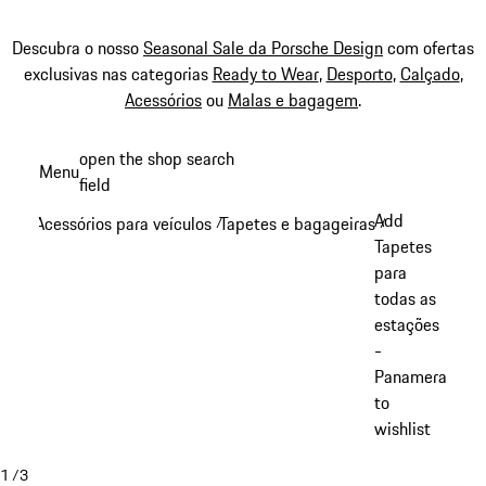
Descubra o nosso
Seasonal Sale da Porsche Design
com ofertas
exclusivas nas categorias
Ready to Wear
,
Desporto
,
Calçado
,
Acessórios
ou
Malas e bagagem
.
Saltar
open the shop search
Menu
conteúdo
field
My sh
principal
Add
Acessórios para veículos
Tapetes e bagageiras
/
/
Tapetes
para
todas as
estações
-
Panamera
to
wishlist
1
/
3