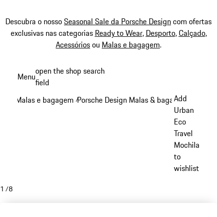
Descubra o nosso
Seasonal Sale da Porsche Design
com ofertas
exclusivas nas categorias
Ready to Wear
,
Desporto
,
Calçado
,
Acessórios
ou
Malas e bagagem
.
Saltar
open the shop search
Menu
conteúdo
field
My sh
principal
Add
Malas e bagagem
Porsche Design Malas & bagagem
/
/
Urban
Eco
Travel
Mochila
to
wishlist
1
/
8