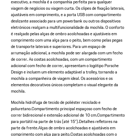
executivo, a mochila é a companhia perfeita para qualquer
viagem de negócios ou viagem curta. Os clipes de fixação laterais,
ajustáveis em comprimento, e a porta USB com compartimento
deslizante associado para um powerbank ou outros dispositivos
eletrónicos realçam a multifuncionalidade da mochila. O conforto
é realçado pelas alças de ombro acolchoadas e ajustáveis em
comprimento com uma alça para o peito, bem como pelas pegas
de transporte laterais e superiores. Para um espaço de
arrumação adicional, a mochila pode ser alargada com um fecho
de correr. As costas acolchoadas, com um compartimento
adicional com fecho de correr, apresentam o logótipo Porsche
Design e incluem um elemento adaptável a trolley, tornando a
mochila a companheira de viagem ideal. Os acessórios e os
elementos decorativos únicos completam o visual elegante da
mochila.
Mochila hidrófuga de tecido de poliéster reciclado e
poliuretano.
Compartimento principal espaçoso com fecho de
correr bidirecional e extensão adicional de 10 cm.
Compartimento
para portátil na parte de trás (até 15").
Detalhes refletores na
parte da frente.
Alças de ombro acolchoadas e ajustáveis em
comprimento com alça para peito.
Costas acolchoadas com o