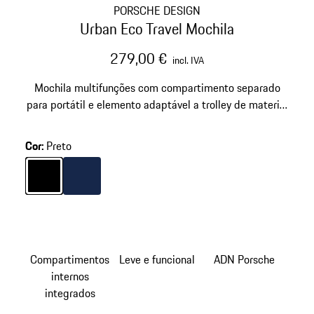
PORSCHE DESIGN
Urban Eco Travel Mochila
279,00 €
incl. IVA
Mochila multifunções com compartimento separado
para portátil e elemento adaptável a trolley de material
hidrófugo.
Cor
:
Preto
Cor
Preto
Cor
Azul Escuro
Compartimentos
Leve e funcional
ADN Porsche
internos
integrados