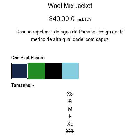
Wool Mix Jacket
340,00 €
incl. IVA
Casaco repelente de água da Porsche Design em lã
merino de alta qualidade, com capuz.
Cor
:
Azul Escuro
Cor
Azul Escuro
Cor
Verde
Cor
Preto
Cor
Azul Claro
Tamanho
:
-
XS
S
M
L
XL
XXL