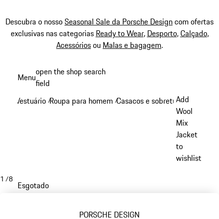
Descubra o nosso
Seasonal Sale da Porsche Design
com ofertas
exclusivas nas categorias
Ready to Wear
,
Desporto
,
Calçado
,
Acessórios
ou
Malas e bagagem
.
Saltar
open the shop search
Menu
conteúdo
field
My sh
principal
Add
Vestuário
Roupa para homem
Casacos e sobretudos
/
/
/
Wool
Mix
Jacket
to
wishlist
1
/
8
Esgotado
PORSCHE DESIGN