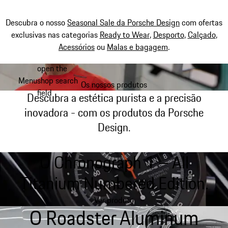
Descubra o nosso
Seasonal Sale da Porsche Design
com ofertas
exclusivas nas categorias
Ready to Wear
,
Desporto
,
Calçado
,
Acessórios
ou
Malas e bagagem
.
open the
Saltar
Menu
shop search
conteúdo
Os nossos produtos
My shopping bag, 0 item
field
principal
Descubra a estética purista e a precisão
inovadora - com os produtos da Porsche
Design.
O Chronograph 1 – All
Titanium Numbered Edition.
Ver produto
O Roadster Aluminum