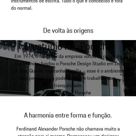
instrumentos de escrita. Tudo o que é concebido é fora
do normal.
De volta às origens
O estúdio f.A. Porsche
Em 1974, o fundador da empresa voltou às raízes da
sua infância: fundou o Porsche Design Studio em Zell
am See. Quinta, montanha, família – esse é o ambiente
que precisa para poder pensar e trabalhar com
tranquilidade.
O estúdio F. A. Porsche
A harmonia entre forma e função.
Ferdinand Alexander Porsche não chamava muito a
atenção para si mesmo. Permaneceu um designer