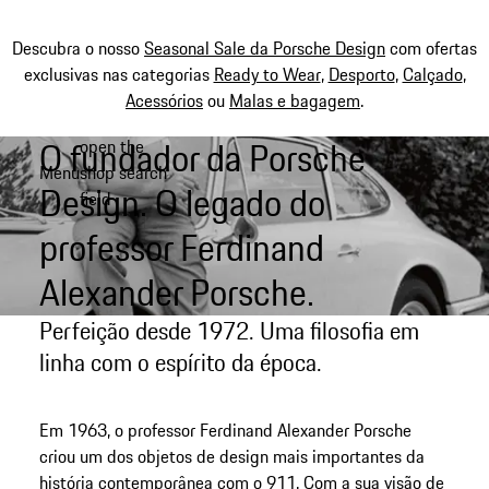
Descubra o nosso
Seasonal Sale da Porsche Design
com ofertas
exclusivas nas categorias
Ready to Wear
,
Desporto
,
Calçado
,
Acessórios
ou
Malas e bagagem
.
O fundador da Porsche
open the
Saltar
Menu
shop search
conteúdo
My shopping bag, 0 item
Design. O legado do
field
principal
professor Ferdinand
Alexander Porsche.
Perfeição desde 1972. Uma filosofia em
linha com o espírito da época.
Em 1963, o professor Ferdinand Alexander Porsche
criou um dos objetos de design mais importantes da
história contemporânea com o 911. Com a sua visão de