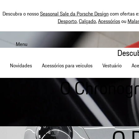
Descubra o nosso
Seasonal Sale da Porsche Design
com ofertas e
Desporto
,
Calçado
,
Acessórios
ou
Mala
Saltar
conteúdo
Menu
principal
Descub
Novidades
Acessórios para veículos
Vestuário
Ace
O Chronogr
O 