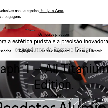
xclusivas nas categorias
Ready to Wear
,
s e bagagem
.
Os nossos produtos
ra a estética purista e a precisão inovador
os produtos da Porsche Design.
ssórios
Relógios
Malas e bagagem
Casa e Lifestyle
aph 1 – All Titani
Edition.
Ver produto
Roadster Alumi