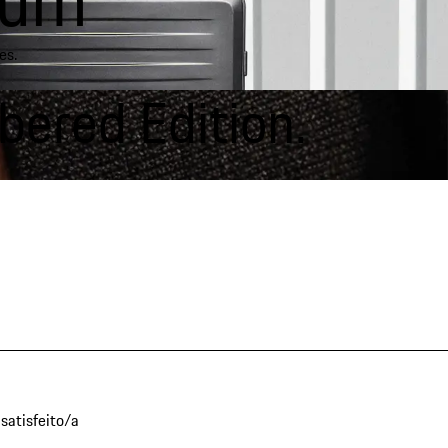
es.
bered Edition.
satisfeito/a