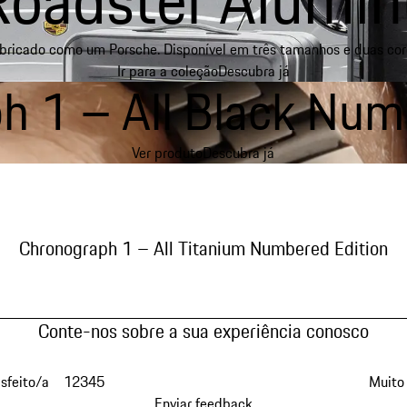
bricado como um Porsche. Disponível em três tamanhos e duas cor
Ir para a coleção
Descubra já
 1 – All Black Num
Ver produto
Descubra já
pele
e
Chronograph 1 – All Titanium Numbered Edition
Conte-nos sobre a sua experiência conosco
isfeito/a
1
2
3
4
5
Muito 
Enviar feedback