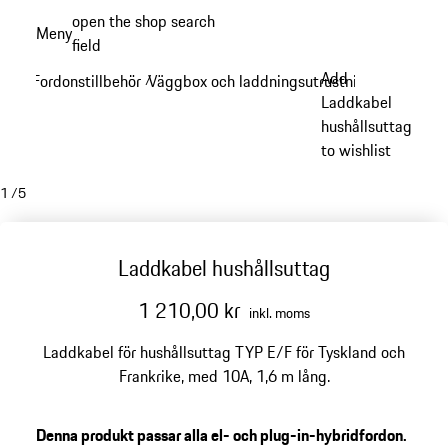
Gå
open the shop search
Meny
till
field
My sh
huvudinnehållet
Add
Fordonstillbehör
Väggbox och laddningsutrustning
/
/
Laddkabel
hushållsuttag
to wishlist
1
/
5
Laddkabel hushållsuttag
1 210,00 kr
inkl. moms
Laddkabel för hushållsuttag TYP E/F för Tyskland och
Frankrike, med 10A, 1,6 m lång.
Denna produkt passar alla el- och plug-in-hybridfordon.