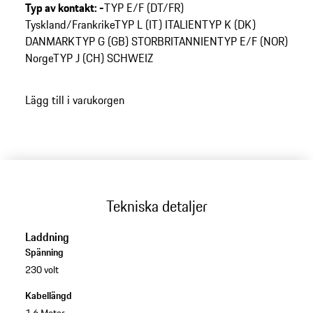
Typ av kontakt
:
-
TYP E/F (DT/FR)
Tyskland/Frankrike
TYP L (IT) ITALIEN
TYP K (DK)
DANMARK
TYP G (GB) STORBRITANNIEN
TYP E/F (NOR)
Norge
TYP J (CH) SCHWEIZ
Lägg till i varukorgen
Tekniska detaljer
Laddning
Spänning
230 volt
Kabellängd