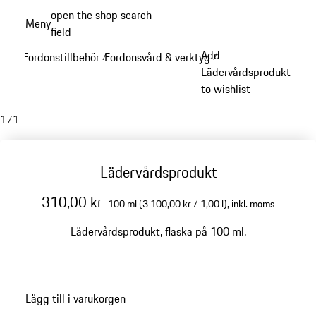
Gå
open the shop search
Meny
till
field
My sh
huvudinnehållet
Add
Fordonstillbehör
Fordonsvård & verktyg
/
/
Lädervårdsprodukt
to wishlist
1
/
1
Lädervårdsprodukt
310,00 kr
100 ml (3 100,00 kr / 1,00 l),
inkl. moms
Lädervårdsprodukt, flaska på 100 ml.
Lägg till i varukorgen