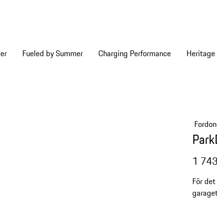
er
Fueled by Summer
Charging Performance
Heritage
Fordon
Park
1 743
För det
garaget
Studio 
kantdes