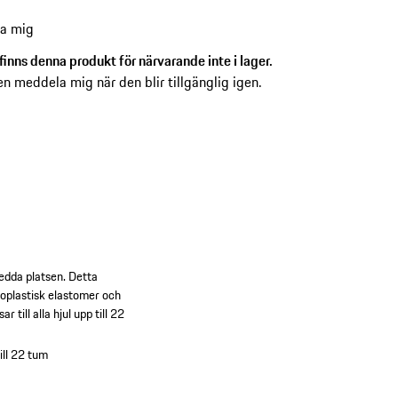
er på baksidan.
a mig
finns denna produkt för närvarande inte i lager.
en meddela mig när den blir tillgänglig igen.
sedda platsen. Detta
rmoplastisk elastomer och
till alla hjul upp till 22
till 22 tum