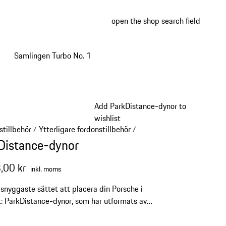
open the shop search field
My wish
My shop
Samlingen Turbo No. 1
Add ParkDistance-dynor to
wishlist
stillbehör
Ytterligare fordonstillbehör
/
/
Distance-dynor
,00 kr
inkl. moms
 snyggaste sättet att placera din Porsche i
: ParkDistance-dynor, som har utformats av
F. A. Porsche i Zell am See, har en röd och vit
ign inspirerad av racerbanor och ”PORSCHE”-