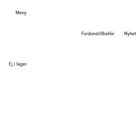
Gå
till
Meny
huvudinnehållet
Fordonstillbehör
Nyhet
Ej i lager