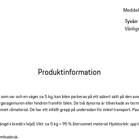
bokstäv
Meddel
Tyvärr 
Vänlig
Produktinformation
som var och en väger ca 5 kg, kan bilen parkeras på ett säkert sätt på den av
ot garagemuren eller hindren framför bilen. De två dynorna är tillverkade av te
net råmaterial. De har ett infällt grepp på undersidan för enkel transport. Passar 
ängd x bredd x höjd)
Vikt: ca 5 kg
> 95 % återvunnet material
Hjulstorlek: upp 
nomhusbruk.