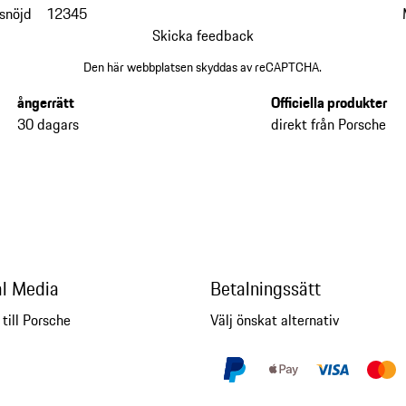
snöjd
1
2
3
4
5
Skicka feedback
Den här webbplatsen skyddas av reCAPTCHA.
ångerrätt
Officiella produkter
30 dagars
direkt från Porsche
al Media
Betalningssätt
 till Porsche
Välj önskat alternativ