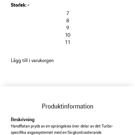
present när han fyllde 67 år.
Storlek
:
-
7
8
9
10
11
Lägg till i varukorgen
Produktinformation
Beskrivning
Handflatan pryds av en sprängskiss över delar av det Turbo-
specifika avgassystemet med en färgkontrasterande