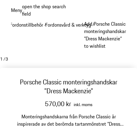
Gå
open the shop search
Meny
till
field
My sh
huvudinnehållet
Add Porsche Classic
Fordonstillbehör
Fordonsvård & verktyg
/
/
monteringshandskar
”Dress Mackenzie”
to wishlist
1
/
3
Porsche Classic monteringshandskar
”Dress Mackenzie”
570,00 kr
inkl. moms
Monteringshandskarna från Porsche Classic är
inspirerade av det berömda tartanmönstret ”Dress
Mackenzie” på 911 Turbo, som Ferry Porsche fick i