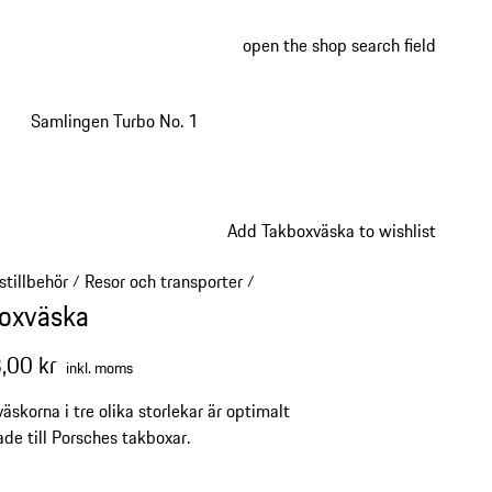
open the shop search field
My wish
My shop
Samlingen Turbo No. 1
Add Takboxväska to wishlist
stillbehör
Resor och transporter
/
/
oxväska
,00 kr
inkl. moms
äskorna i tre olika storlekar är optimalt
de till Porsches takboxar.