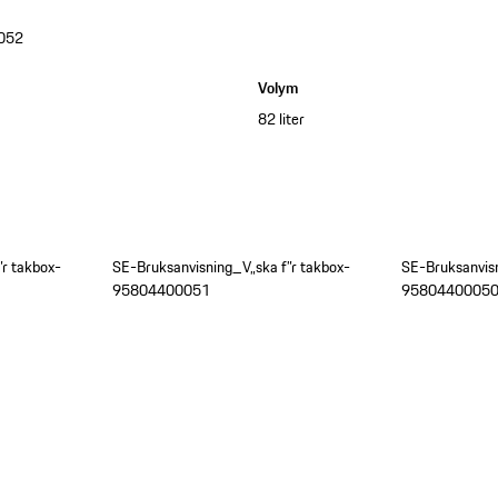
052
Volym
82 liter
”r takbox-
SE-Bruksanvisning_V„ska f”r takbox-
SE-Bruksanvisn
95804400051
9580440005