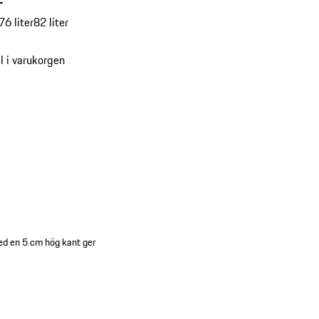
-
76 liter
82 liter
ll i varukorgen
med en 5 cm hög kant ger