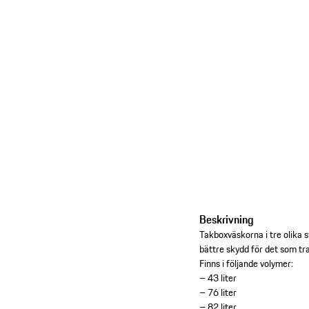
Beskrivning
Takboxväskorna i tre olika 
bättre skydd för det som tr
Finns i följande volymer:
– 43 liter
– 76 liter
– 82 liter