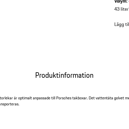
Volym
:
43 liter
Lägg ti
Produktinformation
storlekar är optimalt anpassade till Porsches takboxar. Det vattentäta golvet 
ansporteras.