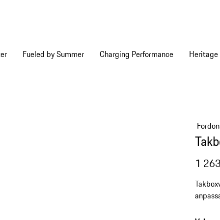
er
Fueled by Summer
Charging Performance
Heritage
Fordon
Takb
1 263
Takboxv
anpassa