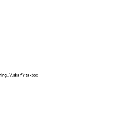
ing_V„ska f”r takbox-
0