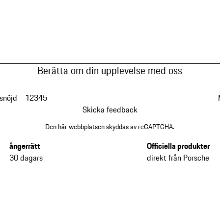
Berätta om din upplevelse med oss
snöjd
1
2
3
4
5
Skicka feedback
Den här webbplatsen skyddas av reCAPTCHA.
ångerrätt
Officiella produkter
30 dagars
direkt från Porsche