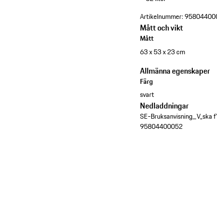
Artikelnummer:
95804400
Mått och vikt
Mått
63 x 53 x 23 cm
Allmänna egenskaper
Färg
svart
Nedladdningar
SE-Bruksanvisning_V„ska f
95804400052