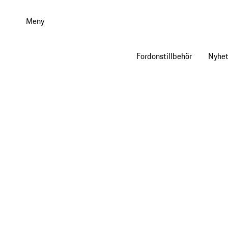
Gå
till
Meny
huvudinnehållet
Fordonstillbehör
Nyhet