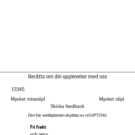
Berätta om din upplevelse med oss
1
2
3
4
5
Mycket missnöjd
Mycket nöjd
Skicka feedback
Den här webbplatsen skyddas av reCAPTCHA.
Fri frakt
och retur