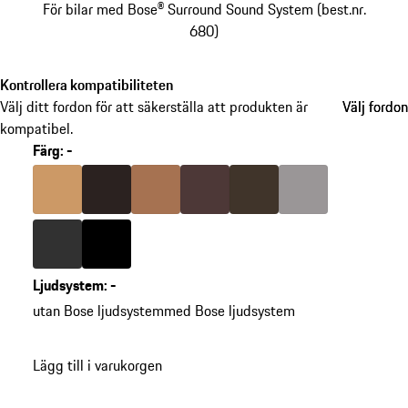
För bilar med Bose® Surround Sound System (best.nr.
680)
Kontrollera kompatibiliteten
Välj ditt fordon för att säkerställa att produkten är
Välj fordon
Välj fordon
kompatibel.
Färg
:
-
hoppa
över
Färg
luxorbeige
Färg
espresso
Färg
cognac
Färg
marsala
Färg
sadelbrun
Färg
platinagrå
varianter
(Färg)
Färg
agatgrå
Färg
svart
Ljudsystem
:
-
gå
utan Bose ljudsystem
med Bose ljudsystem
tillbaka
till
Lägg till i varukorgen
varianter
(Färg)