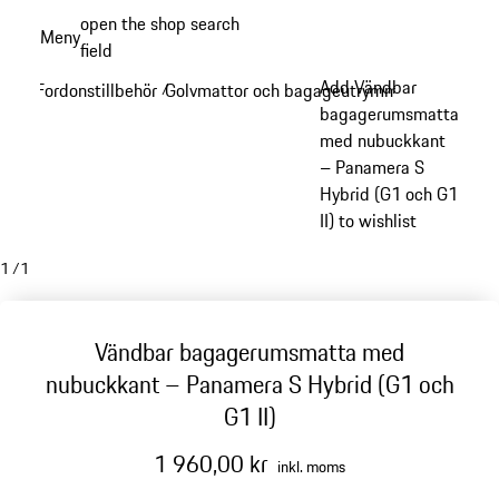
Gå
open the shop search
Meny
till
field
My sh
huvudinnehållet
Add Vändbar
Fordonstillbehör
Golvmattor och bagageutrymme
/
/
bagagerumsmatta
med nubuckkant
– Panamera S
Hybrid (G1 och G1
II) to wishlist
1
/
1
Vändbar bagagerumsmatta med
nubuckkant – Panamera S Hybrid (G1 och
G1 II)
1 960,00 kr
inkl. moms