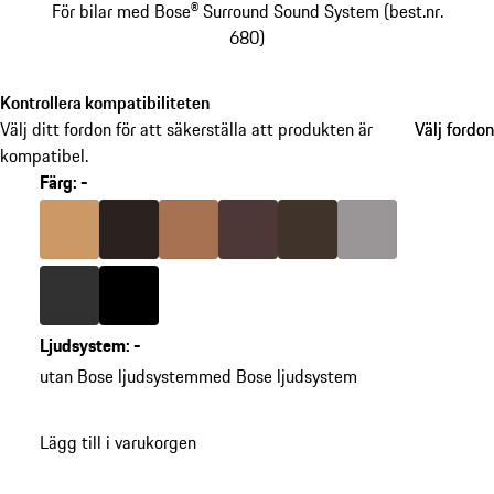
För bilar med Bose® Surround Sound System (best.nr.
680)
Kontrollera kompatibiliteten
Välj ditt fordon för att säkerställa att produkten är
Välj fordon
Välj fordon
kompatibel.
Färg
:
-
hoppa
över
Färg
luxorbeige
Färg
espresso
Färg
cognac
Färg
marsala
Färg
sadelbrun
Färg
platinagrå
varianter
(Färg)
Färg
agatgrå
Färg
svart
Ljudsystem
:
-
gå
utan Bose ljudsystem
med Bose ljudsystem
tillbaka
till
Lägg till i varukorgen
varianter
(Färg)