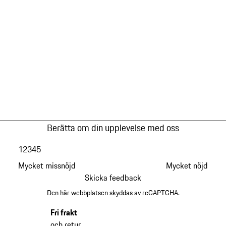
Berätta om din upplevelse med oss
1
2
3
4
5
Mycket missnöjd
Mycket nöjd
Skicka feedback
Den här webbplatsen skyddas av reCAPTCHA.
Fri frakt
och retur