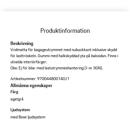
Produktinformation
Beskrivning
Vridmatta för bagageutrymmet med nubuckkant inklusive skydd
för lasttröskeln. Gummi med halkskyddad yta på baksidan. Finns i
utvalda interiörfärger.
Obs: Ej för bilar med lastutrymmeshantering (I-nr 3GN).
Artikelnummer:
97004480014OJ1
Allmänna egenskaper
Färg
agatgrå
Ljudsystem
med Bose ljudsystem