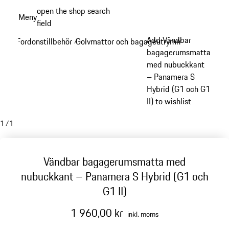
Gå
open the shop search
Meny
till
field
My sh
huvudinnehållet
Add Vändbar
Fordonstillbehör
Golvmattor och bagageutrymme
/
/
bagagerumsmatta
med nubuckkant
– Panamera S
Hybrid (G1 och G1
II) to wishlist
1
/
1
Vändbar bagagerumsmatta med
nubuckkant – Panamera S Hybrid (G1 och
G1 II)
1 960,00 kr
inkl. moms