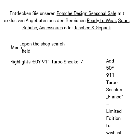
Entdecken Sie unseren
Porsche Design Seasonal Sale
mit
exklusiven Angeboten aus den Bereichen
Ready to Wear
,
Sport
,
Schuhe
,
Accessoires
oder
Taschen & Gepäck
.
Zum
open the shop search
Menü
Hauptinhalt
field
My sh
springen
Add
Highlights
50Y 911 Turbo Sneaker
/
/
50Y
911
Turbo
Sneaker
„France“
–
Limited
Edition
to
wishlist