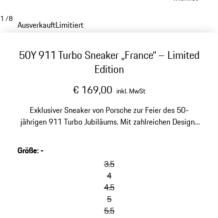
1
/
8
Ausverkauft
Limitiert
50Y 911 Turbo Sneaker „France“ – Limited
Edition
€ 169,00
inkl. MwSt
Exklusiver Sneaker von Porsche zur Feier des 50-
jährigen 911 Turbo Jubiläums. Mit zahlreichen Design-
Highlights und einer stilvollen Schuhtasche.
Größe
:
-
Varianten
überspringen
3.5
(Größe)
4
4.5
5
5.5