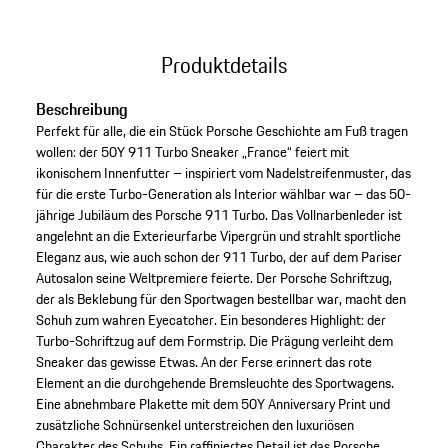
Produktdetails
Beschreibung
Perfekt für alle, die ein Stück Porsche Geschichte am Fuß tragen
wollen: der 50Y 911 Turbo Sneaker „France“ feiert mit
ikonischem Innenfutter – inspiriert vom Nadelstreifenmuster, das
für die erste Turbo-Generation als Interior wählbar war – das 50-
jährige Jubiläum des Porsche 911 Turbo. Das Vollnarbenleder ist
angelehnt an die Exterieurfarbe Vipergrün und strahlt sportliche
Eleganz aus, wie auch schon der 911 Turbo, der auf dem Pariser
Autosalon seine Weltpremiere feierte. Der Porsche Schriftzug,
der als Beklebung für den Sportwagen bestellbar war, macht den
Schuh zum wahren Eyecatcher. Ein besonderes Highlight: der
Turbo-Schriftzug auf dem Formstrip. Die Prägung verleiht dem
Sneaker das gewisse Etwas. An der Ferse erinnert das rote
Element an die durchgehende Bremsleuchte des Sportwagens.
Eine abnehmbare Plakette mit dem 50Y Anniversary Print und
zusätzliche Schnürsenkel unterstreichen den luxuriösen
Charakter des Schuhs. Ein raffiniertes Detail ist das Porsche