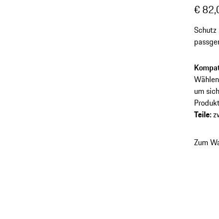
€ 82,
Schutz 
passgen
Porsche
Fahrzeu
Kompati
optima
Wählen 
mit Lin
um sich
Produkt
Teile
:
z
Zum Wa