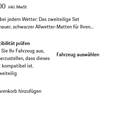
00
inkl. MwSt
bei jedem Wetter: Das zweiteilige Set
auer, schwarzer Allwetter-Matten für Ihren
 986/ 996. Mit abgebildeter
gsilhouette, wasserdicht und hohem Rand für
bilität prüfen
len Schutz vor Nässe und Schmutz. Kompatibel
Sie Ihr Fahrzeug aus,
Fahrzeug auswählen
Fahrzeug auswählen
kslenker-Fahrzeugen.
erzustellen, dass dieses
 kompatibel ist.
weiteilig
renkorb hinzufügen