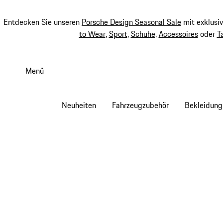
Entdecken Sie unseren
Porsche Design Seasonal Sale
mit exklusi
to Wear
,
Sport
,
Schuhe
,
Accessoires
oder
T
Zum
Hauptinhalt
Menü
springen
Neuheiten
Fahrzeugzubehör
Bekleidung