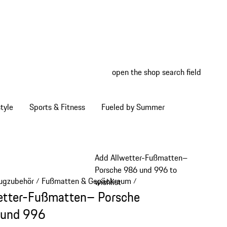
open the shop search field
My wish
My shop
tyle
Sports & Fitness
Fueled by Summer
Add Allwetter-Fußmatten–
Porsche 986 und 996 to
ugzubehör
Fußmatten & Gepäckraum
/
/
wishlist
etter-Fußmatten– Porsche
 und 996