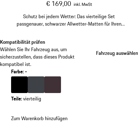
€ 169,00
inkl. MwSt
Schutz bei jedem Wetter: Das vierteilige Set
passgenauer, schwarzer Allwetter-Matten für Ihren
Taycan. Mit abgebildeter Fahrzeugsilhouette,
wasserdicht und rutschfest. Der hohe Rand sorgt für
Kompatibilität prüfen
optimalen Schutz vor Nässe und Schmutz.
Wählen Sie Ihr Fahrzeug aus, um
Fahrzeug auswählen
Fahrzeug auswählen
sicherzustellen, dass dieses Produkt
kompatibel ist.
Farbe
:
-
Farbe
schwarz
Farbe
schiefergrau
Farbe
brombeer
Teile
:
vierteilig
Zum Warenkorb hinzufügen