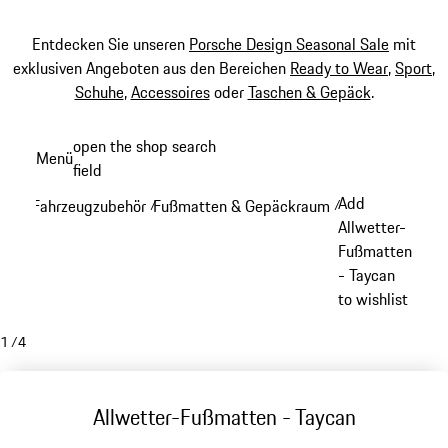
Entdecken Sie unseren
Porsche Design Seasonal Sale
mit
exklusiven Angeboten aus den Bereichen
Ready to Wear
,
Sport
,
Schuhe
,
Accessoires
oder
Taschen & Gepäck
.
Zum
open the shop search
Menü
Hauptinhalt
field
My sh
springen
Add
Fahrzeugzubehör
Fußmatten & Gepäckraum
/
/
Allwetter-
Fußmatten
- Taycan
to wishlist
1
/
4
Allwetter-Fußmatten - Taycan