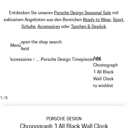
Entdecken Sie unseren
Porsche Design Seasonal Sale
mit
exklusiven Angeboten aus den Bereichen
Ready to Wear
,
Sport
,
Schuhe
,
Accessoires
oder
Taschen & Gepäck
.
Zum
open the shop search
Menü
Hauptinhalt
field
My sh
springen
Add
Accessoires
…
Porsche Design Timepieces
Chronograph 1
/
/
/
/
Reveal collapsed breadcrumb items
Chronograph
1 All Black
Wall Clock
to wishlist
1
/
3
PORSCHE DESIGN
Chronograph 1 All Black Wall Clock