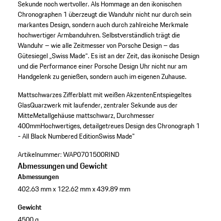
Sekunde noch wertvoller. Als Hommage an den ikonischen
Chronographen 1 überzeugt die Wanduhr nicht nur durch sein
markantes Design, sondern auch durch zahlreiche Merkmale
hochwertiger Armbanduhren. Selbstverständlich trägt die
Wanduhr – wie alle Zeitmesser von Porsche Design – das
Gütesiegel „Swiss Made“. Es ist an der Zeit, das ikonische Design
und die Performance einer Porsche Design Uhr nicht nur am
Handgelenk zu genießen, sondern auch im eigenen Zuhause.
Mattschwarzes Zifferblatt mit weißen Akzenten
Entspiegeltes
Glas
Quarzwerk mit laufender, zentraler Sekunde aus der
Mitte
Metallgehäuse mattschwarz, Durchmesser
400mm
Hochwertiges, detailgetreues Design des Chronograph 1
- All Black Numbered Edition
Swiss Made"
Artikelnummer:
WAP0701500RIND
Abmessungen und Gewicht
Abmessungen
402.63 mm x 122.62 mm x 439.89 mm
Gewicht
4500 g