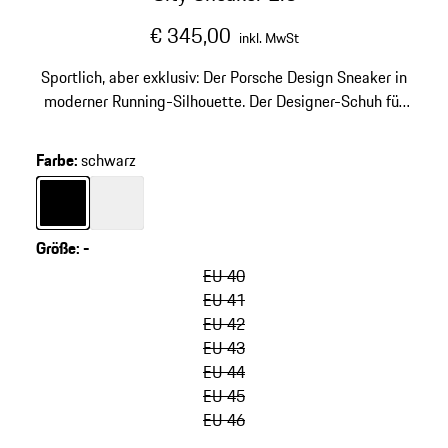
€ 345,00
inkl. MwSt
Sportlich, aber exklusiv: Der Porsche Design Sneaker in
moderner Running-Silhouette. Der Designer-Schuh für
Alltag und Freizeit.
Farbe
:
schwarz
Farbe
schwarz
Farbe
weiß
Größe
:
-
Varianten
überspringen
EU 40
(Größe)
EU 41
EU 42
EU 43
EU 44
EU 45
EU 46