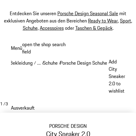
Entdecken Sie unseren
Porsche Design Seasonal Sale
mit
exklusiven Angeboten aus den Bereichen
Ready to Wear
,
Sport
,
Schuhe
,
Accessoires
oder
Taschen & Gepäck
.
Zum
open the shop search
Menü
Hauptinhalt
field
My sh
springen
Add
Bekleidung
…
Schuhe
Porsche Design Schuhe
/
/
/
/
Reveal collapsed breadcrumb items
City
Sneaker
2.0 to
wishlist
1
/
3
Ausverkauft
PORSCHE DESIGN
City Sneaker 2.0