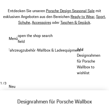
Entdecken Sie unseren
Porsche Design Seasonal Sale
mit
exklusiven Angeboten aus den Bereichen
Ready to Wear
,
Sport
,
Schuhe
,
Accessoires
oder
Taschen & Gepäck
.
Zum
open the shop search
Menü
Hauptinhalt
field
My sh
springen
Add
Fahrzeugzubehör
Wallbox & Ladeequipment
/
/
Designrahmen
für Porsche
Wallbox to
wishlist
1
/
3
Neu
Designrahmen für Porsche Wallbox