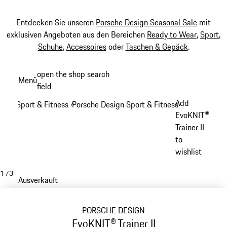
Entdecken Sie unseren
Porsche Design Seasonal Sale
mit
exklusiven Angeboten aus den Bereichen
Ready to Wear
,
Sport
,
Schuhe
,
Accessoires
oder
Taschen & Gepäck
.
Zum
open the shop search
Menü
Hauptinhalt
field
My sh
springen
Add
Sport & Fitness
Porsche Design Sport & Fitness
/
/
EvoKNIT®
Trainer II
to
wishlist
1
/
3
Ausverkauft
PORSCHE DESIGN
EvoKNIT® Trainer II