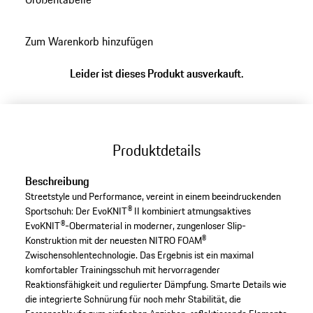
zurück
zu
Zum Warenkorb hinzufügen
Varianten
(Größe)
Leider ist dieses Produkt ausverkauft.
Produktdetails
Beschreibung
Streetstyle und Performance, vereint in einem beeindruckenden
Sportschuh: Der EvoKNIT® II kombiniert atmungsaktives
EvoKNIT®-Obermaterial in moderner, zungenloser Slip-
Konstruktion mit der neuesten NITRO FOAM®
Zwischensohlentechnologie. Das Ergebnis ist ein maximal
komfortabler Trainingsschuh mit hervorragender
Reaktionsfähigkeit und regulierter Dämpfung. Smarte Details wie
die integrierte Schnürung für noch mehr Stabilität, die