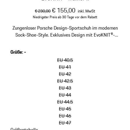
ursprünglicher Preis
Verkaufspreis
inklusive Mehrwertste
€ 155,00
€ 230,00
inkl. MwSt
Niedrigster Preis ab 30 Tage vor dem Rabatt
Zungenloser Porsche Design-Sportschuh im modernen
Sock-Shoe-Style. Exklusives Design mit EvoKNIT®-
Strick. NITRO FOAM®-Sohle für Dynamik, Dämpfung und
Stabilität.
Größe
:
-
Varianten
überspringen
EU 40.5
(Größe)
EU 41
EU 42
EU 42.5
EU 43
EU 44
EU 44.5
EU 45
EU 46
EU 47
Größentabelle