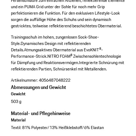
Fersenschlaufe zum einfachen Anziehen, reflektierende Elemente
und ein PUMA Grid unter der Sohle für noch mehr Grip
perfektionieren die Funktion. Für den exklusiven Lifestyle-Look
sorgen die auffällige Höhe des Schuhs und sein dynamisch
gestricktes, teilweise reflektierend beschichtetes Obermaterial.
Trainingsschuh im hohen, zungenlosen Sock-Shoe-
Style.
Dynamisches Design mit reflektierenden
Details.
Atmungsaktives Obermaterial aus EvoKNIT®-
Performance-Strick.
NITRO FOAM® Zwischensohlentechnologie
für Dämpfung und Reaktionsvermögen.
Integrierte Schnürung mit
reflektierenden Partien, Schnürsenkel mit Metallenden.
Artikelnummer:
4056487048222
Abmessungen und Gewicht
Gewicht
503 g
Material- und Pflegehinweise
Material
Textil: 81% Polyester/13% Heißklebstoff/6% Elastan