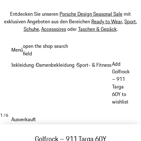
Entdecken Sie unseren
Porsche Design Seasonal Sale
mit
exklusiven Angeboten aus den Bereichen
Ready to Wear
,
Sport
,
Schuhe
,
Accessoires
oder
Taschen & Gepäck
.
Zum
open the shop search
Menü
Hauptinhalt
field
My sh
springen
Add
Bekleidung
Damenbekleidung
Sport- & Fitnessbekleidung -
/
/
Golfrock
– 911
Targa
60Y to
wishlist
1
/
6
Ausverkauft
Golfrock – 911 Targa 60Y