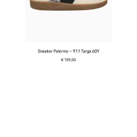
Sneaker Palermo – 911 Targa 60Y
€ 159,00
weiß
Gehe
zurück
an
den
Anfang
der
Produktgalerie