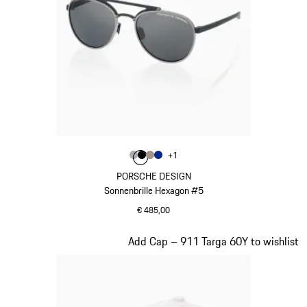
Farbe
+
1
Farbe
Farbe
Farbe
grau
Farbe
schwarz
palladiummetallic
blau
PORSCHE DESIGN
Sonnenbrille Hexagon #5
€ 485,00
grau
Slide 3 von 20
Add Cap – 911 Targa 60Y to wishlist