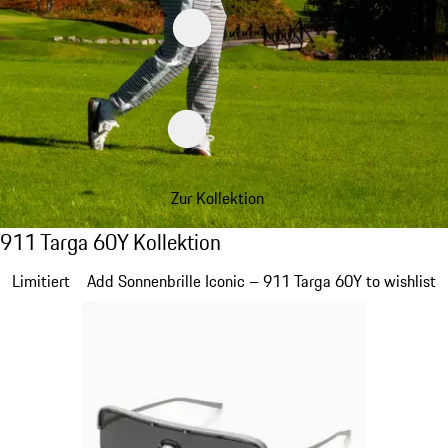
Zur Kollektion
911 Targa 60Y Kollektion
911 Targa 60Y Kollektion
Slide 1 von 20
Limitiert
Add Sonnenbrille Iconic – 911 Targa 60Y to wishlist