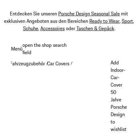
Entdecken Sie unseren
Porsche Design Seasonal Sale
mit
exklusiven Angeboten aus den Bereichen
Ready to Wear
,
Sport
,
Schuhe
,
Accessoires
oder
Taschen & Gepäck
.
Zum
open the shop search
Menü
Hauptinhalt
field
My sh
springen
Add
Fahrzeugzubehör
Car Covers
/
/
Indoor-
Car-
Cover
50
Jahre
Porsche
Design
to
wishlist