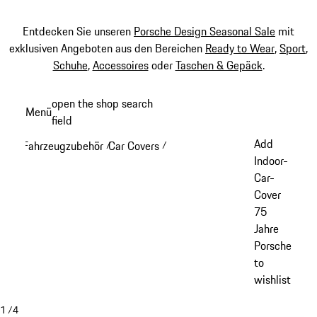
Entdecken Sie unseren
Porsche Design Seasonal Sale
mit
exklusiven Angeboten aus den Bereichen
Ready to Wear
,
Sport
,
Schuhe
,
Accessoires
oder
Taschen & Gepäck
.
Zum
open the shop search
Menü
Hauptinhalt
field
My sh
springen
Add
Fahrzeugzubehör
Car Covers
/
/
Indoor-
Car-
Cover
75
Jahre
Porsche
to
wishlist
1
/
4