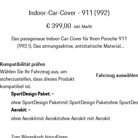
Indoor-Car-Cover - 911 (992)
€ 399,00
inkl. MwSt
Das passgenaue Indoor-Car-Cover für Ihren Porsche 911
(992 I). Das atmungsaktive, antistatische Material
schützt vor Staub und Schmutz und sorgt auch bei
längerer Standzeit für ein sauberes und gepflegtes
Kompatibilität prüfen
Fahrzeug.
Wählen Sie Ihr Fahrzeug aus, um
Fahrzeug auswählen
Fahrzeug auswählen
sicherzustellen, dass dieses Produkt
kompatibel ist.
SportDesign Paket
:
-
ohne SportDesign Paket
mit SportDesign Paket
ohne SportDes
Aerokit
:
-
ohne Aerokit
mit Aerokit
ohne Aerokit mit Aerokit
Zum Warenkorb hinzufügen