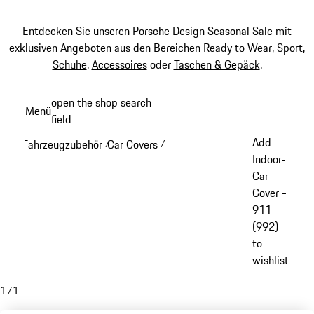
Entdecken Sie unseren
Porsche Design Seasonal Sale
mit
exklusiven Angeboten aus den Bereichen
Ready to Wear
,
Sport
,
Schuhe
,
Accessoires
oder
Taschen & Gepäck
.
Zum
open the shop search
Menü
Hauptinhalt
field
My sh
springen
Add
Fahrzeugzubehör
Car Covers
/
/
Indoor-
Car-
Cover -
911
(992)
to
wishlist
1
/
1