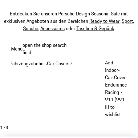
Entdecken Sie unseren
Porsche Design Seasonal Sale
mit
exklusiven Angeboten aus den Bereichen
Ready to Wear
,
Sport
,
Schuhe
,
Accessoires
oder
Taschen & Gepäck
.
Zum
open the shop search
Menü
Hauptinhalt
field
My sh
springen
Add
Fahrzeugzubehör
Car Covers
/
/
Indoor-
Car-Cover
Endurance
Racing -
911 (991
II) to
wishlist
1
/
3