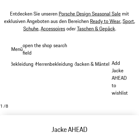
Entdecken Sie unseren
Porsche Design Seasonal Sale
mit
exklusiven Angeboten aus den Bereichen
Ready to Wear
,
Sport
,
Schuhe
,
Accessoires
oder
Taschen & Gepäck
.
Zum
open the shop search
Menü
Hauptinhalt
field
My sh
springen
Add
Bekleidung
Herrenbekleidung
Jacken & Mäntel
/
/
/
Jacke
AHEAD
to
wishlist
1
/
8
Jacke AHEAD