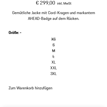
€ 299,00
inkl. MwSt
Gemütliche Jacke mit Cord-Kragen und markantem
AHEAD-Badge auf dem Rücken.
Größe
:
-
Varianten
überspringen
XS
(Größe)
S
M
L
XL
XXL
3XL
zurück
Zum Warenkorb hinzufügen
zu
Varianten
(Größe)