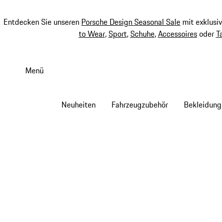
Entdecken Sie unseren
Porsche Design Seasonal Sale
mit exklusi
to Wear
,
Sport
,
Schuhe
,
Accessoires
oder
T
Zum
Hauptinhalt
Menü
springen
Neuheiten
Fahrzeugzubehör
Bekleidung