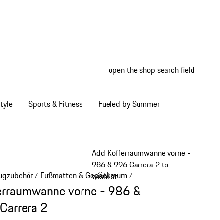
open the shop search field
My wish
My shop
tyle
Sports & Fitness
Fueled by Summer
Add Kofferraumwanne vorne -
986 & 996 Carrera 2 to
ugzubehör
Fußmatten & Gepäckraum
/
/
wishlist
erraumwanne vorne - 986 &
Carrera 2