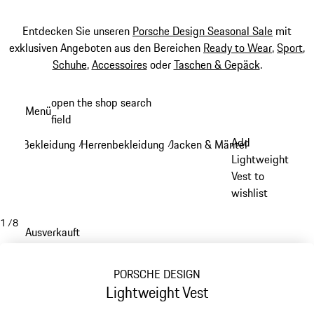
Entdecken Sie unseren
Porsche Design Seasonal Sale
mit
exklusiven Angeboten aus den Bereichen
Ready to Wear
,
Sport
,
Schuhe
,
Accessoires
oder
Taschen & Gepäck
.
Zum
open the shop search
Menü
Hauptinhalt
field
My sh
springen
Add
Bekleidung
Herrenbekleidung
Jacken & Mäntel
/
/
/
Lightweight
Vest to
wishlist
1
/
8
Ausverkauft
PORSCHE DESIGN
Lightweight Vest