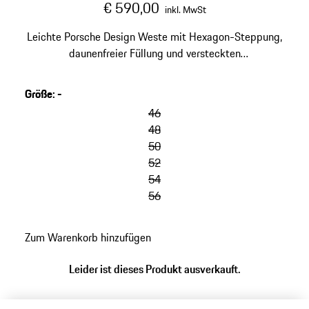
€ 590,00
inkl. MwSt
Leichte Porsche Design Weste mit Hexagon-Steppung,
daunenfreier Füllung und versteckten
Reißverschlusstaschen. Made in Europe.
Größe
:
-
46
48
50
52
54
56
Zum Warenkorb hinzufügen
Leider ist dieses Produkt ausverkauft.