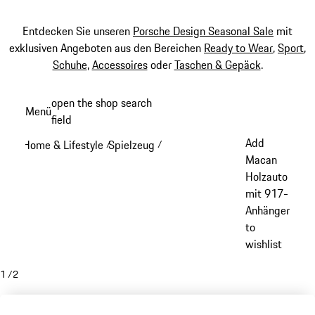
Entdecken Sie unseren
Porsche Design Seasonal Sale
mit
exklusiven Angeboten aus den Bereichen
Ready to Wear
,
Sport
,
Schuhe
,
Accessoires
oder
Taschen & Gepäck
.
Zum
open the shop search
Menü
Hauptinhalt
field
My sh
springen
Add
Home & Lifestyle
Spielzeug
/
/
Macan
Holzauto
mit 917-
Anhänger
to
wishlist
1
/
2