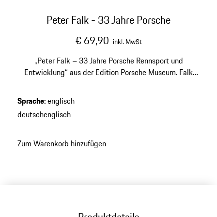
Peter Falk - 33 Jahre Porsche
€ 69,90
inkl. MwSt
„Peter Falk – 33 Jahre Porsche Rennsport und
Entwicklung“ aus der Edition Porsche Museum. Falk
erzählt Porsche "von innen heraus". Eine spannende
Zeitreise durch die Entwicklung von Porsche.
Sprache
:
englisch
deutsch
englisch
Zum Warenkorb hinzufügen
Produktdetails