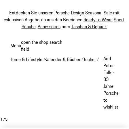
Entdecken Sie unseren
Porsche Design Seasonal Sale
mit
exklusiven Angeboten aus den Bereichen
Ready to Wear
,
Sport
,
Schuhe
,
Accessoires
oder
Taschen & Gepäck
.
Zum
open the shop search
Menü
Hauptinhalt
field
My sh
springen
Add
Home & Lifestyle
Kalender & Bücher
Bücher
/
/
/
Peter
Falk -
33
Jahre
Porsche
to
wishlist
1
/
3