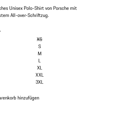
ches Unisex Polo-Shirt von Porsche mit
ktem All-over-Schriftzug.
-
Varianten
überspringen
XS
(Größe)
S
M
L
XL
XXL
3XL
renkorb hinzufügen
en