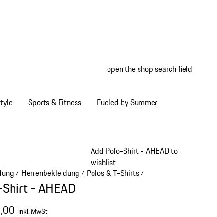
open the shop search field
My wish
My shop
tyle
Sports & Fitness
Fueled by Summer
Add Polo-Shirt - AHEAD to
wishlist
dung
Herrenbekleidung
Polos & T-Shirts
/
/
/
-Shirt - AHEAD
,00
inkl. MwSt