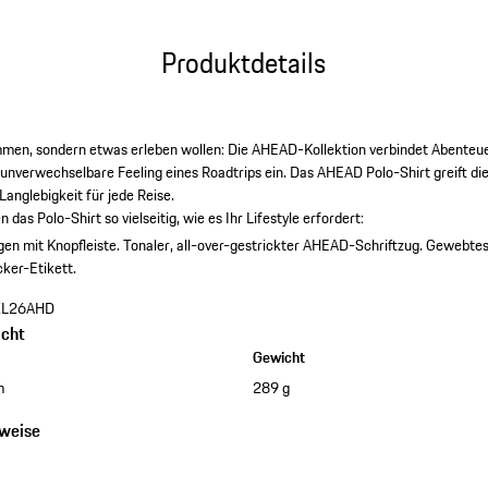
Produktdetails
kommen, sondern etwas erleben wollen: Die AHEAD-Kollektion verbindet Abenteu
unverwechselbare Feeling eines Roadtrips ein. Das AHEAD Polo-Shirt greift die
Langlebigkeit für jede Reise.
as Polo-Shirt so vielseitig, wie es Ihr Lifestyle erfordert:
gen mit Knopfleiste.
Tonaler, all-over-gestrickter AHEAD-Schriftzug.
Gewebtes 
ker-Etikett.
XL26AHD
cht
Gewicht
m
289 g
nweise