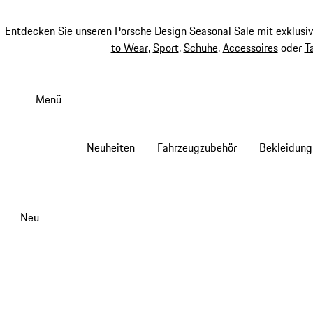
Entdecken Sie unseren
Porsche Design Seasonal Sale
mit exklusi
to Wear
,
Sport
,
Schuhe
,
Accessoires
oder
T
Zum
Hauptinhalt
Menü
springen
Neuheiten
Fahrzeugzubehör
Bekleidung
Neu