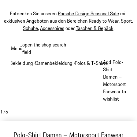
Entdecken Sie unseren
Porsche Design Seasonal Sale
mit
exklusiven Angeboten aus den Bereichen
Ready to Wear
,
Sport
,
Schuhe
,
Accessoires
oder
Taschen & Gepäck
.
Zum
open the shop search
Menü
Hauptinhalt
field
My sh
springen
Add Polo-
Bekleidung
Damenbekleidung
Polos & T-Shirts - Damen
/
/
/
Shirt
Damen –
Motorsport
Fanwear to
wishlist
1
/
6
Polo-Shirt Damen – Motorsport Fanwear