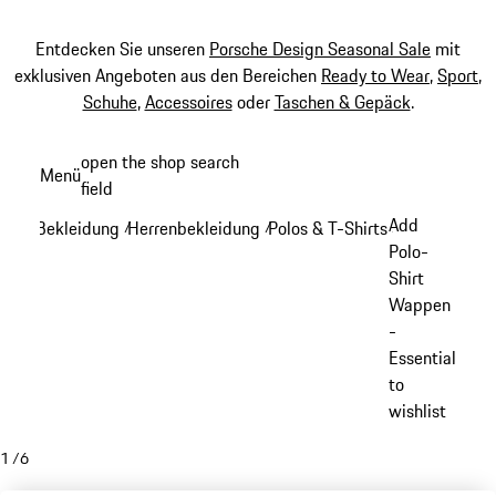
Entdecken Sie unseren
Porsche Design Seasonal Sale
mit
exklusiven Angeboten aus den Bereichen
Ready to Wear
,
Sport
,
Schuhe
,
Accessoires
oder
Taschen & Gepäck
.
Zum
open the shop search
Menü
Hauptinhalt
field
My sh
springen
Add
Bekleidung
Herrenbekleidung
Polos & T-Shirts
/
/
/
Polo-
Shirt
Wappen
-
Essential
to
wishlist
1
/
6