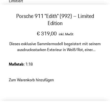
Limitiert
Porsche 911 "Edith" (992) – Limited
Edition
€ 319,00
inkl. MwSt
Dieses exklusive Sammlermodell begeistert mit seinem
ausdrucksstarken Exterieur in Weiß/Rot, einer
hochwertigen Verarbeitung aus Resine und einer
limitierten Auflage von 500 Stück – ein besonderes
Maßstab
:
1:18
Highlight für jede anspruchsvolle Porsche Sammlung.
Zum Warenkorb hinzufügen