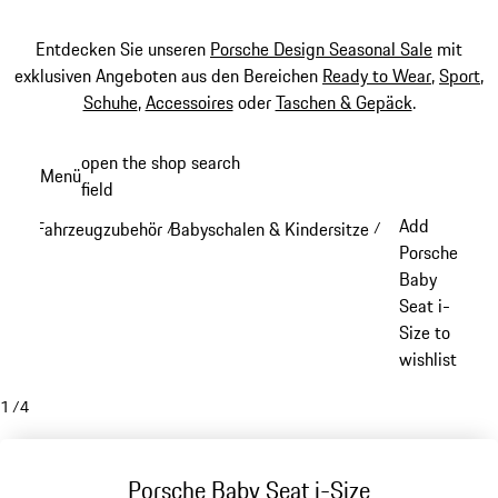
Entdecken Sie unseren
Porsche Design Seasonal Sale
mit
exklusiven Angeboten aus den Bereichen
Ready to Wear
,
Sport
,
Schuhe
,
Accessoires
oder
Taschen & Gepäck
.
Zum
open the shop search
Menü
Hauptinhalt
field
My sh
springen
Add
Fahrzeugzubehör
Babyschalen & Kindersitze
/
/
Porsche
Baby
Seat i-
Size to
wishlist
1
/
4
Porsche Baby Seat i-Size