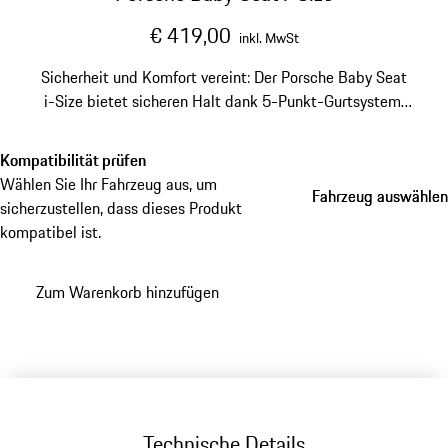
€ 419,00
inkl. MwSt
Sicherheit und Komfort vereint: Der Porsche Baby Seat
i-Size bietet sicheren Halt dank 5-Punkt-Gurtsystem.
Mit Seitenaufprallschutz, verstellbarer Kopfstütze und
herausnehmbaren Neugeborenen-Einsatz für Babys von
Kompatibilität prüfen
40 cm bis 83 cm (bis 15 Monate).
Wählen Sie Ihr Fahrzeug aus, um
Fahrzeug auswählen
Fahrzeug auswählen
sicherzustellen, dass dieses Produkt
kompatibel ist.
Zum Warenkorb hinzufügen
Technische Details