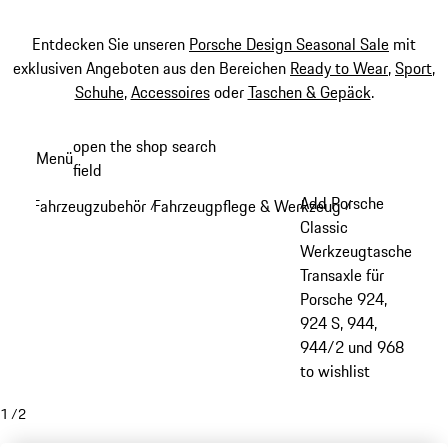
Entdecken Sie unseren
Porsche Design Seasonal Sale
mit
exklusiven Angeboten aus den Bereichen
Ready to Wear
,
Sport
,
Schuhe
,
Accessoires
oder
Taschen & Gepäck
.
Zum
open the shop search
Menü
Hauptinhalt
field
My sh
springen
Add Porsche
Fahrzeugzubehör
Fahrzeugpflege & Werkzeug
/
/
Classic
Werkzeugtasche
Transaxle für
Porsche 924,
924 S, 944,
944/2 und 968
to wishlist
1
/
2