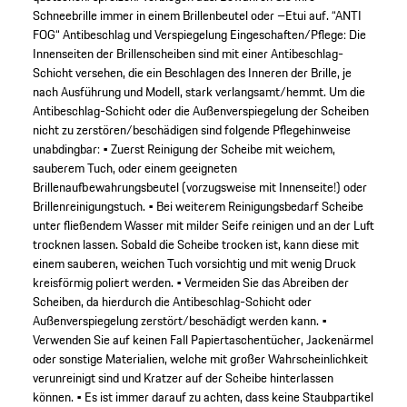
Schneebrille immer in einem Brillenbeutel oder –Etui auf. “ANTI
FOG“ Antibeschlag und Verspiegelung Eingeschaften/Pflege: Die
Innenseiten der Brillenscheiben sind mit einer Antibeschlag-
Schicht versehen, die ein Beschlagen des Inneren der Brille, je
nach Ausführung und Modell, stark verlangsamt/hemmt. Um die
Antibeschlag-Schicht oder die Außenverspiegelung der Scheiben
nicht zu zerstören/beschädigen sind folgende Pflegehinweise
unabdingbar: • Zuerst Reinigung der Scheibe mit weichem,
sauberem Tuch, oder einem geeigneten
Brillenaufbewahrungsbeutel (vorzugsweise mit Innenseite!) oder
Brillenreinigungstuch. • Bei weiterem Reinigungsbedarf Scheibe
unter fließendem Wasser mit milder Seife reinigen und an der Luft
trocknen lassen. Sobald die Scheibe trocken ist, kann diese mit
einem sauberen, weichen Tuch vorsichtig und mit wenig Druck
kreisförmig poliert werden. • Vermeiden Sie das Abreiben der
Scheiben, da hierdurch die Antibeschlag-Schicht oder
Außenverspiegelung zerstört/beschädigt werden kann. •
Verwenden Sie auf keinen Fall Papiertaschentücher, Jackenärmel
oder sonstige Materialien, welche mit großer Wahrscheinlichkeit
verunreinigt sind und Kratzer auf der Scheibe hinterlassen
können. • Es ist immer darauf zu achten, dass keine Staubpartikel