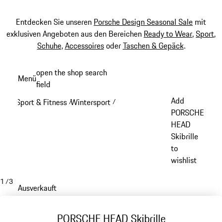
Entdecken Sie unseren
Porsche Design Seasonal Sale
mit
exklusiven Angeboten aus den Bereichen
Ready to Wear
,
Sport
,
Schuhe
,
Accessoires
oder
Taschen & Gepäck
.
Zum
open the shop search
Menü
Hauptinhalt
field
My sh
springen
Add
Sport & Fitness
Wintersport
/
/
PORSCHE
HEAD
Skibrille
to
wishlist
1
/
3
Ausverkauft
PORSCHE HEAD Skibrille