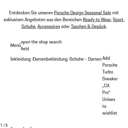
Entdecken Sie unseren
Porsche Design Seasonal Sale
mit
exklusiven Angeboten aus den Bereichen
Ready to Wear
,
Sport
,
Schuhe
,
Accessoires
oder
Taschen & Gepäck
.
Zum
open the shop search
Menü
Hauptinhalt
field
My sh
springen
Add
Bekleidung
Damenbekleidung
Schuhe - Damen
/
/
/
Porsche
Turbo
Sneaker
„CA
Pro“
Unisex
to
wishlist
1
/
3