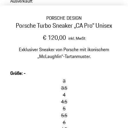
Ausverkauft
PORSCHE DESIGN
Porsche Turbo Sneaker „CA Pro“ Unisex
€ 120,00
inkl. MwSt
Exklusiver Sneaker von Porsche mit ikonischem
„McLaughlin“-Tartanmuster.
Größe
:
-
Varianten
überspringen
3
(Größe)
3.5
4
4.5
5
5.5
6