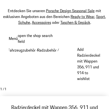
Entdecken Sie unseren
Porsche Design Seasonal Sale
mit
exklusiven Angeboten aus den Bereichen
Ready to Wear
,
Sport
,
Schuhe
,
Accessoires
oder
Taschen & Gepäck
.
Zum
open the shop search
Menü
Hauptinhalt
field
My sh
springen
Add
Fahrzeugzubehör
Radzubehör
/
/
Radzierdeckel
mit Wappen
356, 911 und
914 to
wishlist
1
/
1
Radzierdeckel mit Wappen 356, 911 und