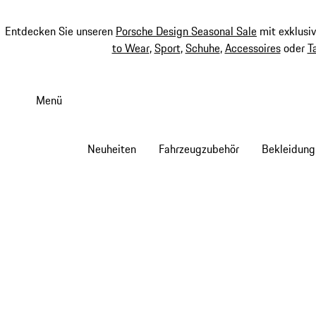
Entdecken Sie unseren
Porsche Design Seasonal Sale
mit exklusi
to Wear
,
Sport
,
Schuhe
,
Accessoires
oder
T
Zum
Hauptinhalt
Menü
springen
Neuheiten
Fahrzeugzubehör
Bekleidung