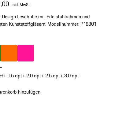
,00
inkl. MwSt
 Design Lesebrille mit Edelstahlrahmen und
sten Kunststoffgläsern. Modellnummer: P´8801
-
rün
Farbe
orange
Farbe
pink
-
pt
+ 1.5 dpt
+ 2.0 dpt
+ 2.5 dpt
+ 3.0 dpt
renkorb hinzufügen