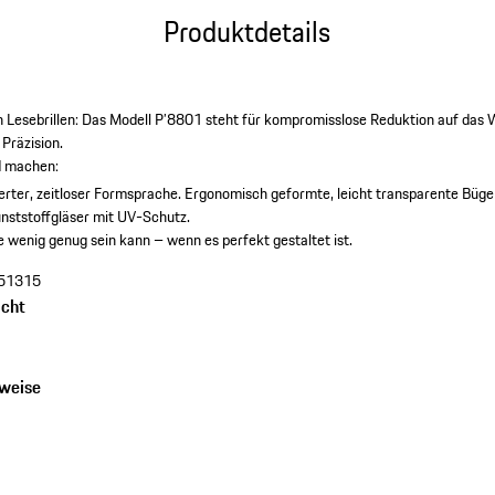
Produktdetails
 Lesebrillen: Das Modell P’8801 steht für kompromisslose Reduktion auf das W
 Präzision.
ed machen:
rter, zeitloser Formsprache.
Ergonomisch geformte, leicht transparente Büge
unststoffgläser mit UV-Schutz.
wie wenig genug sein kann – wenn es perfekt gestaltet ist.
51315
cht
nweise