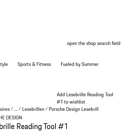
open the shop search field
My wish
My shop
tyle
Sports & Fitness
Fueled by Summer
Add Lesebrille Reading Tool
#1 to wishlist
oires
…
Lesebrillen
Porsche Design Lesebrillen
/
/
/
/
Reveal collapsed breadcrumb items
HE DESIGN
brille Reading Tool #1