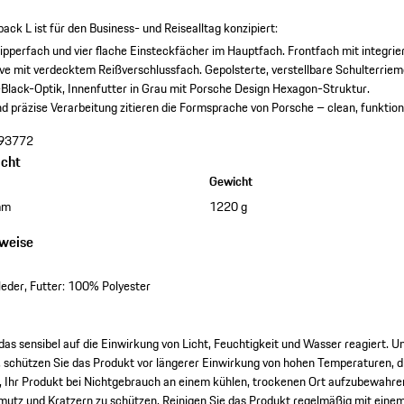
ck L ist für den Business- und Reisealltag konzipiert:
ipperfach und vier flache Einsteckfächer im Hauptfach.
Frontfach mit integri
eve mit verdecktem Reißverschlussfach.
Gepolsterte, verstellbare Schulterrie
-Black-Optik, Innenfutter in Grau mit Porsche Design Hexagon-Struktur.
d präzise Verarbeitung zitieren die Formsprache von Porsche – clean, funktio
93772
cht
Gewicht
mm
1220 g
nweise
eder, Futter: 100% Polyester
 das sensibel auf die Einwirkung von Licht, Feuchtigkeit und Wasser reagiert.
 schützen Sie das Produkt vor längerer Einwirkung von hohen Temperaturen, d
 Ihr Produkt bei Nichtgebrauch an einem kühlen, trockenen Ort aufzubewahre
mutz und Kratzern zu schützen. Reinigen Sie das Produkt regelmäßig mit eine