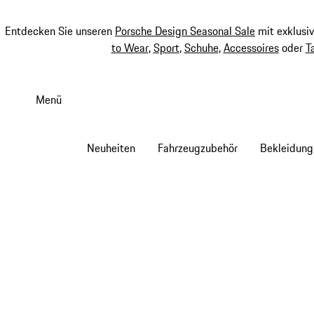
Entdecken Sie unseren
Porsche Design Seasonal Sale
mit exklusi
to Wear
,
Sport
,
Schuhe
,
Accessoires
oder
T
Zum
Hauptinhalt
Menü
springen
Neuheiten
Fahrzeugzubehör
Bekleidung