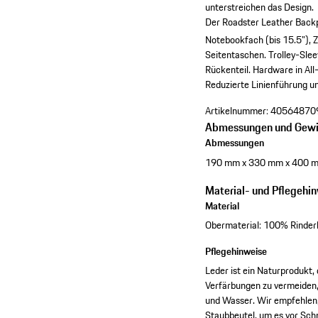
unterstreichen das Design.
Der Roadster Leather Backpa
Notebookfach (bis 15.5"), Z
Seitentaschen.
Trolley-Sle
Rückenteil.
Hardware in All
Reduzierte Linienführung un
Artikelnummer:
40564870
Abmessungen und Gewi
Abmessungen
190 mm x 330 mm x 400 
Material- und Pflegehi
Material
Obermaterial: 100% Rinderl
Pflegehinweise
Leder ist ein Naturprodukt,
Verfärbungen zu vermeiden,
und Wasser. Wir empfehlen,
Staubbeutel, um es vor Sch