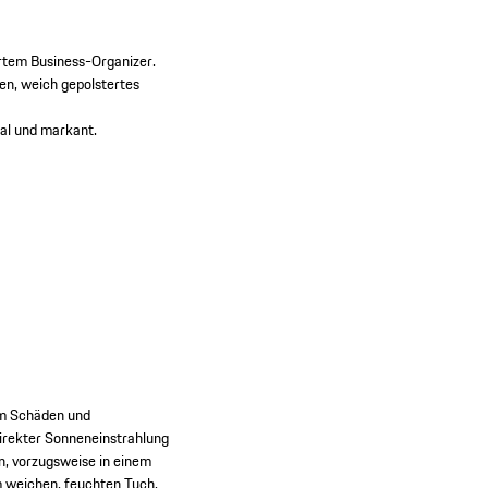
ertem Business-Organizer.
men, weich gepolstertes
nal und markant.
 Um Schäden und
irekter Sonneneinstrahlung
n, vorzugsweise in einem
m weichen, feuchten Tuch.