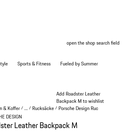
open the shop search field
My wish
My shop
tyle
Sports & Fitness
Fueled by Summer
Add Roadster Leather
Backpack M to wishlist
n & Koffer
…
Rucksäcke
Porsche Design Rucksäcke
/
/
/
/
Reveal collapsed breadcrumb items
HE DESIGN
ster Leather Backpack M