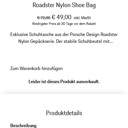
Roadster Nylon Shoe Bag
ursprünglicher Preis
Verkaufspreis
inklusive Mehrwertsteu
€ 49,00
€ 72,00
inkl. MwSt
Niedrigster Preis ab 30 Tage vor dem Rabatt
Exklusive Schuhtasche aus der Porsche Design Roadster
Nylon Gepäckserie. Der stabile Schuhbeutel mit
Trennwand schützt auf Reisen Schuhe und Kleidung im
Koffer.
Zum Warenkorb hinzufügen
Leider ist dieses Produkt ausverkauft.
Produktdetails
Beschreibung