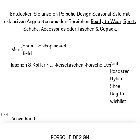
Entdecken Sie unseren
Porsche Design Seasonal Sale
mit
exklusiven Angeboten aus den Bereichen
Ready to Wear
,
Sport
,
Schuhe
,
Accessoires
oder
Taschen & Gepäck
.
Zum
open the shop search
Menü
Hauptinhalt
field
My sh
springen
Add
Taschen & Koffer
…
Reisetaschen
Porsche Design Reisetasc
/
/
/
Reveal collapsed breadcrumb items
Roadster
Nylon
Shoe
Bag to
wishlist
1
/
4
Ausverkauft
PORSCHE DESIGN