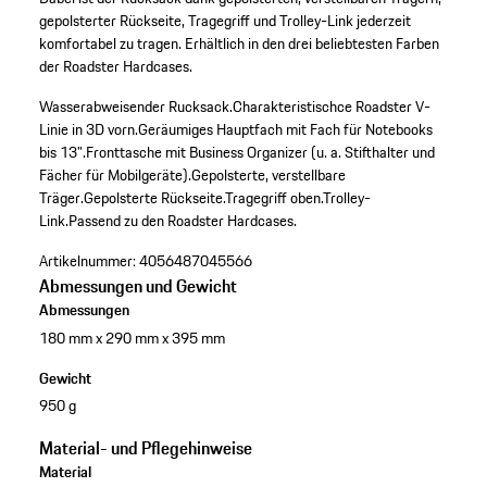
gepolsterter Rückseite, Tragegriff und Trolley-Link jederzeit
komfortabel zu tragen. Erhältlich in den drei beliebtesten Farben
der Roadster Hardcases.
Wasserabweisender Rucksack.
Charakteristischce Roadster V-
Linie in 3D vorn.
Geräumiges Hauptfach mit Fach für Notebooks
bis 13".
Fronttasche mit Business Organizer (u. a. Stifthalter und
Fächer für Mobilgeräte).
Gepolsterte, verstellbare
Träger.
Gepolsterte Rückseite.
Tragegriff oben.
Trolley-
Link.
Passend zu den Roadster Hardcases.
Artikelnummer:
4056487045566
Abmessungen und Gewicht
Abmessungen
180 mm x 290 mm x 395 mm
Gewicht
950 g
Material- und Pflegehinweise
Material