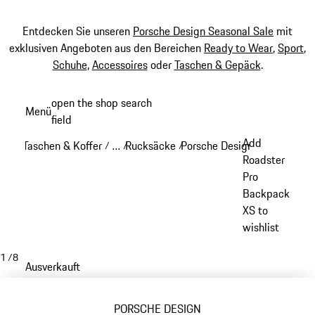
Entdecken Sie unseren
Porsche Design Seasonal Sale
mit
exklusiven Angeboten aus den Bereichen
Ready to Wear
,
Sport
,
Schuhe
,
Accessoires
oder
Taschen & Gepäck
.
Zum
open the shop search
Menü
Hauptinhalt
field
My sh
springen
Add
Taschen & Koffer
…
Rucksäcke
Porsche Design Rucksäcke
/
/
/
/
Reveal collapsed breadcrumb items
Roadster
Pro
Backpack
XS to
wishlist
1
/
8
Ausverkauft
PORSCHE DESIGN