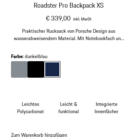
Roadster Pro Backpack XS
€ 339,00
inkl. MwSt
Praktischer Rucksack von Porsche Design aus
wasserabweisendem Material. Mit Notebookfach und
verstellbaren Trägern.
Farbe
:
dunkelblau
Farbe
anthrazit
Farbe
schwarz
Farbe
dunkelblau
Leichtes
Leicht &
Integrierte
Polycarbonat
funktional
Innenfächer
Zum Warenkorb hinzufügen