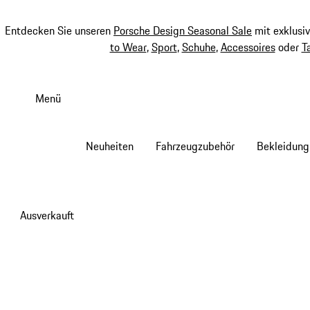
Entdecken Sie unseren
Porsche Design Seasonal Sale
mit exklusi
to Wear
,
Sport
,
Schuhe
,
Accessoires
oder
T
Zum
Hauptinhalt
Menü
springen
Neuheiten
Fahrzeugzubehör
Bekleidung
Ausverkauft