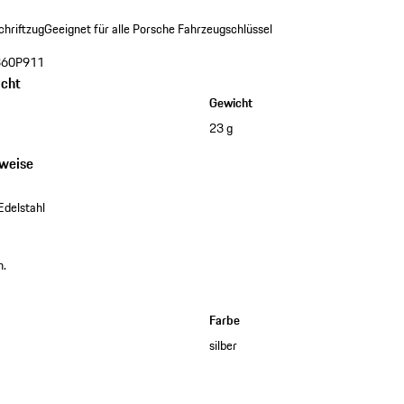
chriftzug
Geeignet für alle Porsche Fahrzeugschlüssel
60P911
cht
Gewicht
23 g
nweise
Edelstahl
n.
Farbe
silber