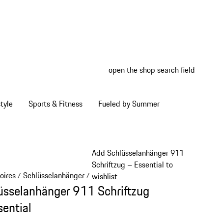
open the shop search field
My wish
My shop
tyle
Sports & Fitness
Fueled by Summer
Add Schlüsselanhänger 911
Schriftzug – Essential to
oires
Schlüsselanhänger
/
/
wishlist
üsselanhänger 911 Schriftzug
sential