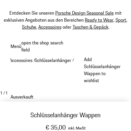
Entdecken Sie unseren
Porsche Design Seasonal Sale
mit
exklusiven Angeboten aus den Bereichen
Ready to Wear
,
Sport
,
Schuhe
,
Accessoires
oder
Taschen & Gepäck
.
Zum
open the shop search
Menü
Hauptinhalt
field
My sh
springen
Add
Accessoires
Schlüsselanhänger
/
/
Schlüsselanhänger
Wappen to
wishlist
1
/
1
Ausverkauft
Schlüsselanhänger Wappen
€ 35,00
inkl. MwSt