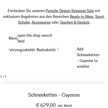
Entdecken Sie unseren
Porsche Design Seasonal Sale
mit
exklusiven Angeboten aus den Bereichen
Ready to Wear
,
Sport
,
Schuhe
,
Accessoires
oder
Taschen & Gepäck
.
Zum
open the shop search
Menü
Hauptinhalt
field
My sh
springen
Add
Fahrzeugzubehör
Radzubehör
/
/
Schneeketten
- Cayenne to
wishlist
1
/
1
Schneeketten - Cayenne
€ 629,00
inkl. MwSt