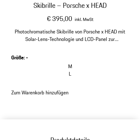
Skibrille – Porsche x HEAD
€ 395,00
inkl. MwSt
Photochromatische Skibrille von Porsche x HEAD mit
Solar-Lens-Technologie und LCD-Panel zur
automatischen Helligkeitsanpassung. Verspiegeltes
Doppelglas mit Anti-Fog-Beschichtung und UV-Schutz.
Größe
:
-
M
L
Zum Warenkorb hinzufügen
Produktdetails