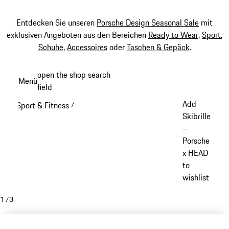
Entdecken Sie unseren
Porsche Design Seasonal Sale
mit
exklusiven Angeboten aus den Bereichen
Ready to Wear
,
Sport
,
Schuhe
,
Accessoires
oder
Taschen & Gepäck
.
Zum
open the shop search
Menü
Hauptinhalt
field
My sh
springen
Add
Sport & Fitness
/
Skibrille
–
Porsche
x HEAD
to
wishlist
1
/
3