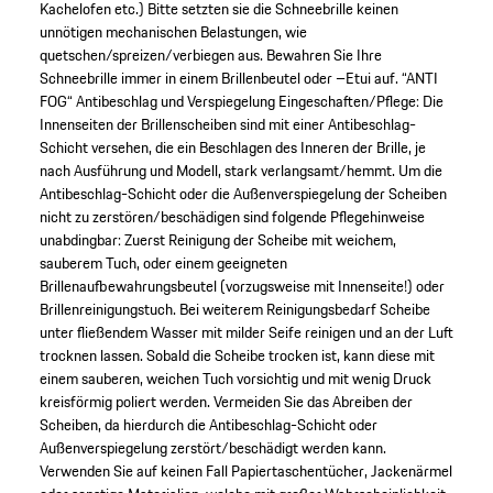
Kachelofen etc.) Bitte setzten sie die Schneebrille keinen
unnötigen mechanischen Belastungen, wie
quetschen/spreizen/verbiegen aus. Bewahren Sie Ihre
Schneebrille immer in einem Brillenbeutel oder –Etui auf. “ANTI
FOG“ Antibeschlag und Verspiegelung Eingeschaften/Pflege: Die
Innenseiten der Brillenscheiben sind mit einer Antibeschlag-
Schicht versehen, die ein Beschlagen des Inneren der Brille, je
nach Ausführung und Modell, stark verlangsamt/hemmt. Um die
Antibeschlag-Schicht oder die Außenverspiegelung der Scheiben
nicht zu zerstören/beschädigen sind folgende Pflegehinweise
unabdingbar: Zuerst Reinigung der Scheibe mit weichem,
sauberem Tuch, oder einem geeigneten
Brillenaufbewahrungsbeutel (vorzugsweise mit Innenseite!) oder
Brillenreinigungstuch. Bei weiterem Reinigungsbedarf Scheibe
unter fließendem Wasser mit milder Seife reinigen und an der Luft
trocknen lassen. Sobald die Scheibe trocken ist, kann diese mit
einem sauberen, weichen Tuch vorsichtig und mit wenig Druck
kreisförmig poliert werden. Vermeiden Sie das Abreiben der
Scheiben, da hierdurch die Antibeschlag-Schicht oder
Außenverspiegelung zerstört/beschädigt werden kann.
Verwenden Sie auf keinen Fall Papiertaschentücher, Jackenärmel