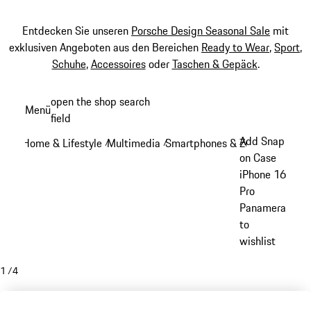
Entdecken Sie unseren
Porsche Design Seasonal Sale
mit
exklusiven Angeboten aus den Bereichen
Ready to Wear
,
Sport
,
Schuhe
,
Accessoires
oder
Taschen & Gepäck
.
Zum
open the shop search
Menü
Hauptinhalt
field
My sh
springen
Add Snap
Home & Lifestyle
Multimedia
Smartphones & Zubehör
/
/
/
on Case
iPhone 16
Pro
Panamera
to
wishlist
1
/
4