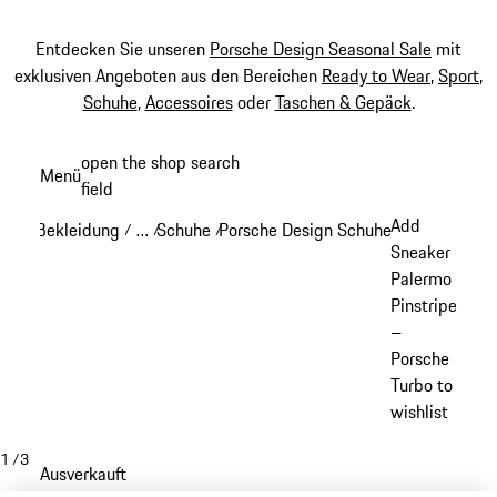
Entdecken Sie unseren
Porsche Design Seasonal Sale
mit
exklusiven Angeboten aus den Bereichen
Ready to Wear
,
Sport
,
Schuhe
,
Accessoires
oder
Taschen & Gepäck
.
Zum
open the shop search
Menü
Hauptinhalt
field
My sh
springen
Add
Bekleidung
…
Schuhe
Porsche Design Schuhe
/
/
/
/
Reveal collapsed breadcrumb items
Sneaker
Palermo
Pinstripe
–
Porsche
Turbo to
wishlist
1
/
3
Ausverkauft