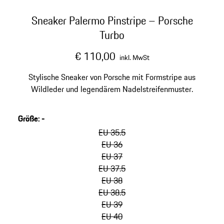
Sneaker Palermo Pinstripe – Porsche
Turbo
€ 110,00
inkl. MwSt
Stylische Sneaker von Porsche mit Formstripe aus
Wildleder und legendärem Nadelstreifenmuster.
Größe
:
-
Varianten
überspringen
EU 35.5
(Größe)
EU 36
EU 37
EU 37.5
EU 38
EU 38.5
EU 39
EU 40